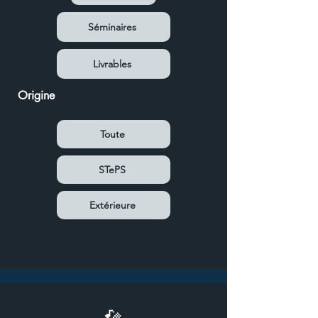
Séminaires
Livrables
Origine
Toute
STePS
Extérieure