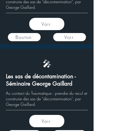
construire des sas de "décontamination", par
George Gaillard.
Voir
Bouton
Voir
🎤
Les sas de décontamination -
Séminaire George Gaillard
Au contact du Traumatique : prendre du recul et
construire des sas de "décontamination", par
George Gaillard.
Voir